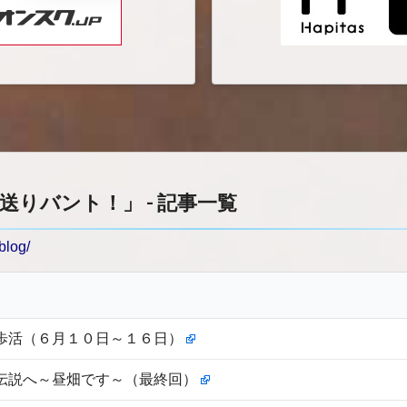
りバント！」 - 記事一覧
blog/
歩活（６月１０日～１６日）
伝説へ～昼畑です～（最終回）