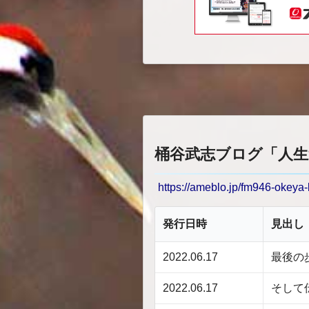
桶谷武志ブログ「人生送
https://ameblo.jp/fm946-okeya-
発行日時
見出し
2022.06.17
最後の
2022.06.17
そして