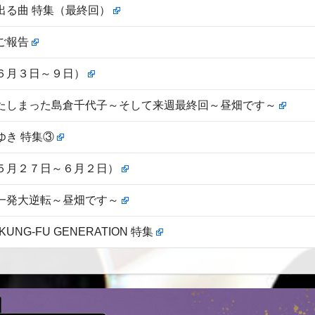
出る曲 特集（最終回）
ご報告
６月３日～９日）
たしまった島倉千代子～そして来週最終回～昼畑です～
ゆき 特集③
５月２７日～６月２日）
一発大逆転～昼畑です～
 KUNG-FU GENERATION 特集