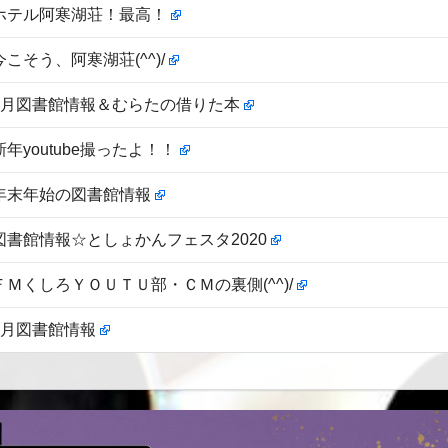
ホテル阿寒湖荘！最高！
今こそう、阿寒湖荘(^^)/
3月図書館情報＆むらたの借りた本
新年youtube撮ったよ！！
年末年始の図書館情報
図書館情報☆としょかんフェスタ2020
ＦＭくしろＹＯＵＴＵ部・ＣＭの裏側(^^)/
9月図書館情報