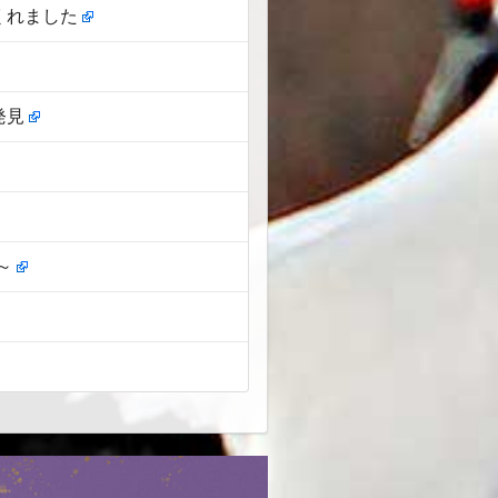
くれました
発見
り～