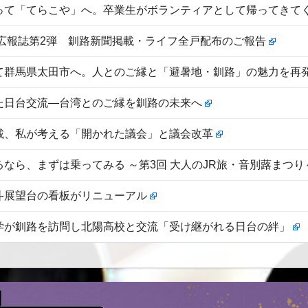
って「てらこや」へ。卒業生がボランティアとして帰ってきて
派広報誌第2弾 釧路新聞掲載・ライフ全戸配布のご報告
て群馬県太田市へ。人とのご縁と「避暑地・釧路」の魅力を再
た日台交流―台湾とのご縁を釧路の未来へ
載、私が考える「開かれた議会」と議会改革
るなら、まずは乗ってみる ～第3回 大人のJR旅・音別蕗まつ
斗展望台の看板がリニューアル
学が釧路を訪問し北陽高校と交流「受け継がれる日台の絆」